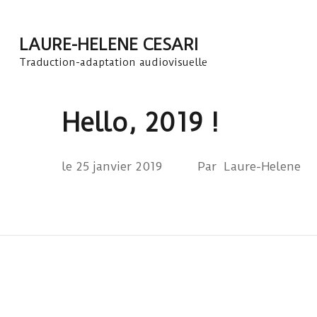
Aller
au
LAURE-HELENE CESARI
contenu
Traduction-adaptation audiovisuelle
(Pressez
Entrée)
Hello, 2019 !
le
25 janvier 2019
Par
Laure-Helene