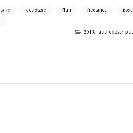
taire
doublage
film
freelance
post
T
,
2019
audiodescripti